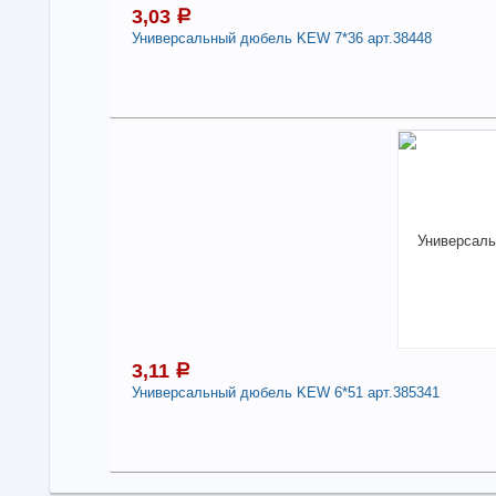
3,03
a
Универсальный дюбель KEW 7*36 арт.38448
3
Под
В н
Нали
Дли
-
3,11
a
Универсальный дюбель KEW 6*51 арт.385341
3
Под