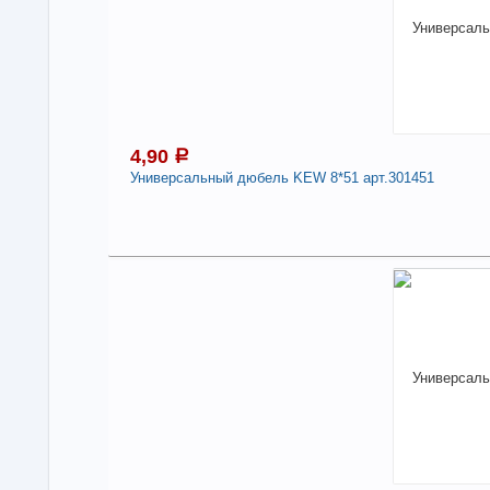
4,90
a
Универсальный дюбель KEW 8*51 арт.301451
4
В н
Нали
Уни
Дли
-