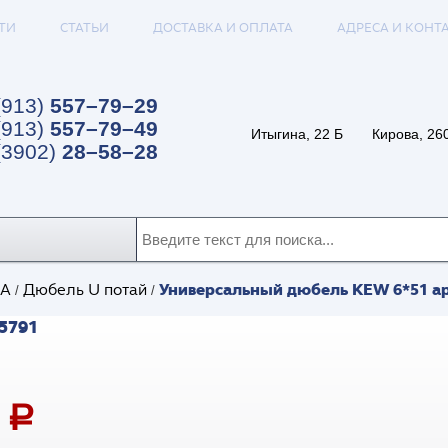
ТИ
СТАТЬИ
ДОСТАВКА И ОПЛАТА
АДРЕСА И КОНТ
(913)
557–79–29
(913)
557–79–49
Итыгина, 22 Б
Кирова, 26
(3902)
28–58–28
Универсальный дюбель KEW 6*51 ар
А
Дюбель U потай
/
/
5791
1
a