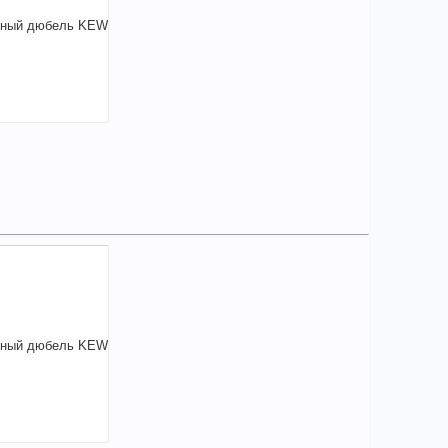
,90
a
аличии
чие товара в магазинах уточняйте по телефону
версальный дюбель KEW 8*51 арт.301451
на:
51
+
4,90
a