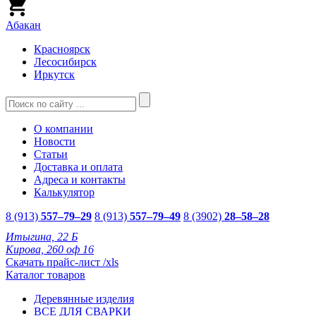
Абакан
Красноярск
Лесосибирск
Иркутск
О компании
Новости
Статьи
Доставка и оплата
Адреса и контакты
Калькулятор
8 (913)
557–79–29
8 (913)
557–79–49
8 (3902)
28–58–28
Итыгина, 22 Б
Кирова, 260 оф 16
Скачать прайс-лист /xls
Каталог товаров
Деревянные изделия
ВСЕ ДЛЯ СВАРКИ