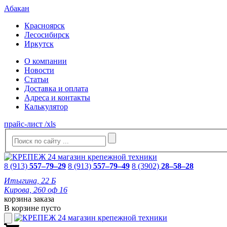
Абакан
Красноярск
Лесосибирск
Иркутск
О компании
Новости
Статьи
Доставка и оплата
Адреса и контакты
Калькулятор
прайс-лист /xls
8 (913)
557–79–29
8 (913)
557–79–49
8 (3902)
28–58–28
Итыгина, 22 Б
Кирова, 260 оф 16
корзина заказа
В корзине пусто