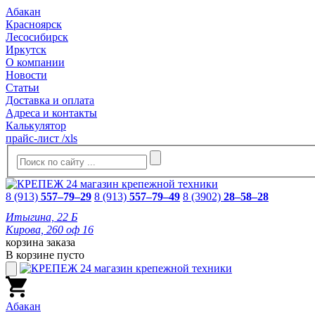
Абакан
Красноярск
Лесосибирск
Иркутск
О компании
Новости
Статьи
Доставка и оплата
Адреса и контакты
Калькулятор
прайс-лист /xls
8 (913)
557–79–29
8 (913)
557–79–49
8 (3902)
28–58–28
Итыгина, 22 Б
Кирова, 260 оф 16
корзина заказа
В корзине пусто
Абакан