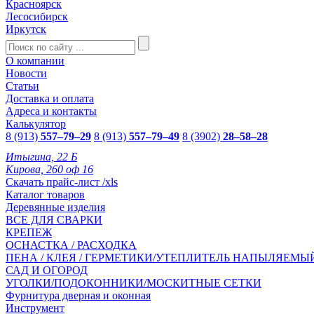
Красноярск
Лесосибирск
Иркутск
О компании
Новости
Статьи
Доставка и оплата
Адреса и контакты
Калькулятор
8 (913)
557–79–29
8 (913)
557–79–49
8 (3902)
28–58–28
Итыгина, 22 Б
Кирова, 260 оф 16
Скачать прайс-лист /xls
Каталог товаров
Деревянные изделия
ВСЕ ДЛЯ СВАРКИ
КРЕПЕЖ
ОСНАСТКА / РАСХОДКА
ПЕНА / КЛЕЯ / ГЕРМЕТИКИ/УТЕПЛИТЕЛЬ НАПЫЛЯЕМЫ
САД И ОГОРОД
УГОЛКИ/ПОДОКОННИКИ/МОСКИТНЫЕ СЕТКИ
Фурнитура дверная и оконная
Инструмент