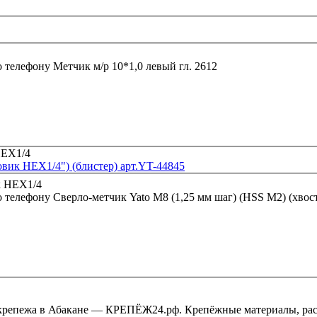
о телефону
Метчик м/р 10*1,0 левый гл. 2612
овик HEX1/4") (блистер) арт.YT-44845
о телефону
Сверло-метчик Yato M8 (1,25 мм шаг) (HSS M2) (хвос
крепежа в Абакане — КРЕПЁЖ24.рф. Крепёжные материалы, рас