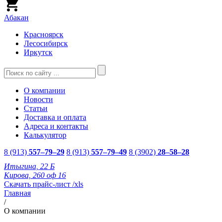
Абакан
Красноярск
Лесосибирск
Иркутск
О компании
Новости
Статьи
Доставка и оплата
Адреса и контакты
Калькулятор
8 (913)
557–79–29
8 (913)
557–79–49
8 (3902)
28–58–28
Итыгина, 22 Б
Кирова, 260 оф 16
Скачать прайс-лист /xls
Главная
/
О компании