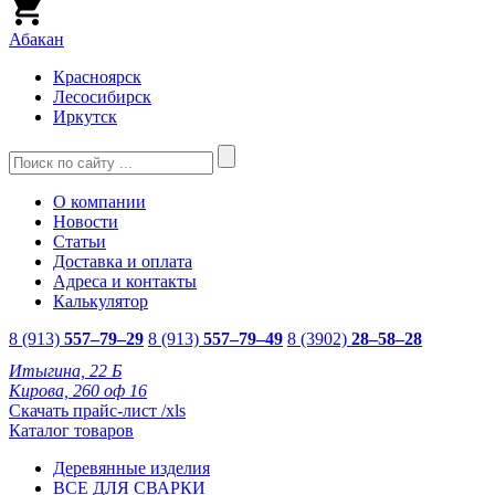
Абакан
Красноярск
Лесосибирск
Иркутск
О компании
Новости
Статьи
Доставка и оплата
Адреса и контакты
Калькулятор
8 (913)
557–79–29
8 (913)
557–79–49
8 (3902)
28–58–28
Итыгина, 22 Б
Кирова, 260 оф 16
Скачать прайс-лист /xls
Каталог товаров
Деревянные изделия
ВСЕ ДЛЯ СВАРКИ