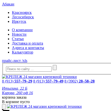
Абакан
Красноярск
Лесосибирск
Иркутск
О компании
Новости
Статьи
Доставка и оплата
Адреса и контакты
Калькулятор
прайс-лист /xls
8 (913)
557–79–29
8 (913)
557–79–49
8 (3902)
28–58–28
Итыгина, 22 Б
Кирова, 260 оф 16
корзина заказа
В корзине пусто