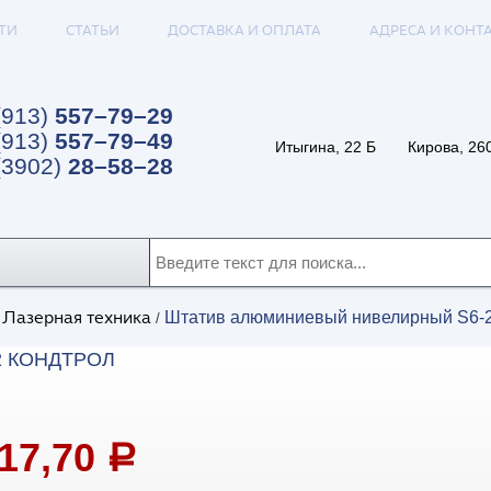
ТИ
СТАТЬИ
ДОСТАВКА И ОПЛАТА
АДРЕСА И КОНТ
(913)
557–79–29
(913)
557–79–49
Итыгина, 22 Б
Кирова, 26
(3902)
28–58–28
Лазерная техника
Штатив алюминиевый нивелирный S6
/
/
 КОНДТРОЛ
517,70
a