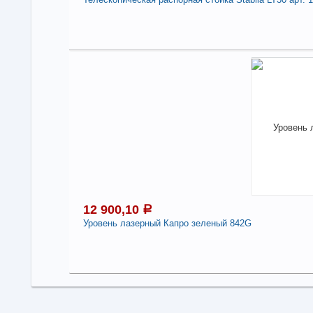
Под
1
В н
Нали
Тел
арт
-
12 900,10
a
Уровень лазерный Капро зеленый 842G
1
Под
В н