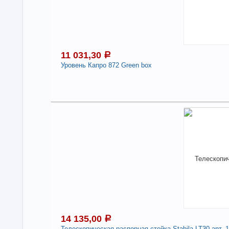
11 031,30
a
Уровень Капро 872 Green box
1
В н
Нали
Уро
-
14 135,00
a
Телескопическая распорная стойка Stabila LT30 арт. 