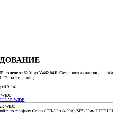
УДОВАНИЕ
ене от 62,01 до 33462,84 ₽. Самовывоз из магазинов в Аба
 9–17 – опт и розница
; сб 9–14.
REGULAR WIDE
няйте по телефону
Строп СТП-3,0 т (4,00м) (SF5) 90мм HITC