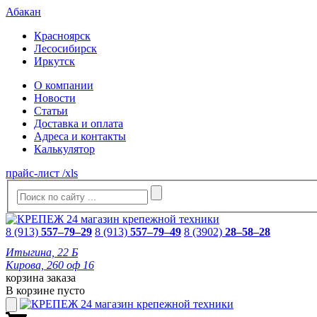
Абакан
Красноярск
Лесосибирск
Иркутск
О компании
Новости
Статьи
Доставка и оплата
Адреса и контакты
Калькулятор
прайс-лист /xls
8 (913)
557–79–29
8 (913)
557–79–49
8 (3902)
28–58–28
Итыгина, 22 Б
Кирова, 260 оф 16
корзина заказа
В корзине пусто