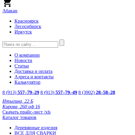
Абакан
Красноярск
Лесосибирск
Иркутск
О компании
Новости
Статьи
Доставка и оплата
Адреса и контакты
Калькулятор
8 (913)
557–79–29
8 (913)
557–79–49
8 (3902)
28–58–28
Итыгина, 22 Б
Кирова, 260 оф 16
Скачать прайс-лист /xls
Каталог товаров
Деревянные изделия
ВСЕ ДЛЯ СВАРКИ