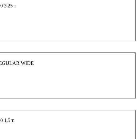
 3.25 т
H REGULAR WIDE
 1,5 т