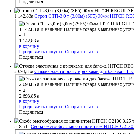
Поделиться
1 142,83
a
Строп СТП-3,0 т (3,00м) (SF5) 90мм HITCH 
1 142,83
a
В наличии
Наличие товара в магазинах уточ
-
+
1 142,83
a
в корзину
Продолжить покупки
Оформить заказ
Поделиться
2 693,85
a
Стяжка эластичная с крючками для багажа H
2 693,85
a
В наличии
Наличие товара в магазинах уточ
-
+
2 693,85
a
в корзину
Продолжить покупки
Оформить заказ
Поделиться
518,51
a
Скоба омегообразная со шплинтом HITCH G2130 