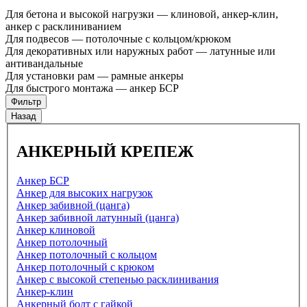
Для бетона и высокой нагрузки — клиновой, анкер-клин,
анкер с расклиниванием
Для подвесов — потолочные с кольцом/крюком
Для декоративных или наружных работ — латунные или
антивандальные
Для установки рам — рамные анкеры
Для быстрого монтажа — анкер БСР
Фильтр
Назад
АНКЕРНЫЙ КРЕПЕЖ
Анкер БСР
Анкер для высоких нагрузок
Анкер забивной (цанга)
Анкер забивной латунный (цанга)
Анкер клиновой
Анкер потолочный
Анкер потолочный с кольцом
Анкер потолочный с крюком
Анкер с высокой степенью расклинивания
Анкер-клин
Анкерный болт с гайкой