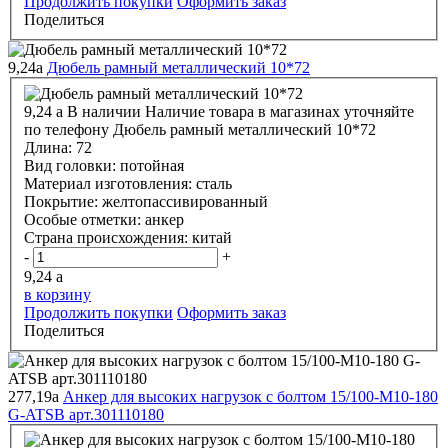
Продолжить покупки
Оформить заказ
Поделиться
9,24
a
Дюбель рамный металлический 10*72
9,24
a
В наличии
Наличие товара в магазинах уточняйте
по телефону
Дюбель рамный металлический 10*72
Длина:
72
Вид головки:
потойная
Материал изготовления:
сталь
Покрытие:
желтопассивированный
Особые отметки:
анкер
Страна происхождения:
китай
-
+
9,24
a
в корзину
Продолжить покупки
Оформить заказ
Поделиться
277,19
a
Анкер для высоких нагрузок с болтом 15/100-М10-180
G-ATSВ арт.301110180