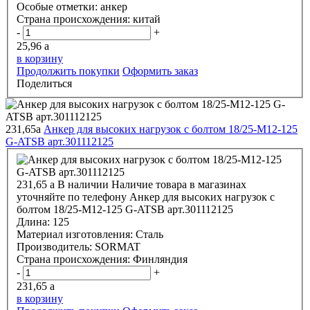
Особые отметки:
анкер
Страна происхождения:
китай
-
+
25,96
a
в корзину
Продолжить покупки
Оформить заказ
Поделиться
231,65
a
Анкер для высоких нагрузок с болтом 18/25-М12-125
G-ATSВ арт.301112125
231,65
a
В наличии
Наличие товара в магазинах
уточняйте по телефону
Анкер для высоких нагрузок с
болтом 18/25-М12-125 G-ATSВ арт.301112125
Длина:
125
Материал изготовления:
Сталь
Производитель:
SORMAT
Страна происхождения:
Финляндия
-
+
231,65
a
в корзину