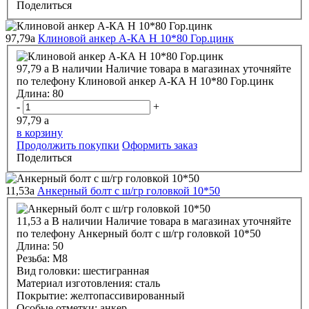
Поделиться
97,79
a
Клиновой анкер А-КА H 10*80 Гор.цинк
97,79
a
В наличии
Наличие товара в магазинах уточняйте
по телефону
Клиновой анкер А-КА H 10*80 Гор.цинк
Длина:
80
-
+
97,79
a
в корзину
Продолжить покупки
Оформить заказ
Поделиться
11,53
a
Анкерный болт с ш/гр головкой 10*50
11,53
a
В наличии
Наличие товара в магазинах уточняйте
по телефону
Анкерный болт с ш/гр головкой 10*50
Длина:
50
Резьба:
М8
Вид головки:
шестигранная
Материал изготовления:
сталь
Покрытие:
желтопассивированный
Особые отметки:
анкер