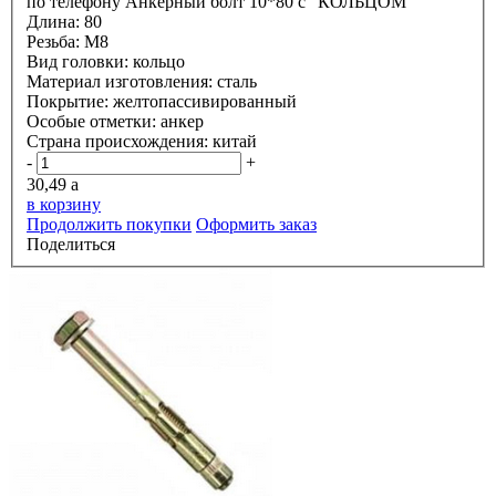
по телефону
Анкерный болт 10*80 с "КОЛЬЦОМ"
Длина:
80
Резьба:
М8
Вид головки:
кольцо
Материал изготовления:
сталь
Покрытие:
желтопассивированный
Особые отметки:
анкер
Страна происхождения:
китай
-
+
30,49
a
в корзину
Продолжить покупки
Оформить заказ
Поделиться