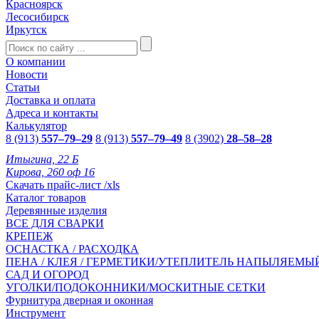
Красноярск
Лесосибирск
Иркутск
О компании
Новости
Статьи
Доставка и оплата
Адреса и контакты
Калькулятор
8 (913)
557–79–29
8 (913)
557–79–49
8 (3902)
28–58–28
Итыгина, 22 Б
Кирова, 260 оф 16
Скачать прайс-лист /xls
Каталог товаров
Деревянные изделия
ВСЕ ДЛЯ СВАРКИ
КРЕПЕЖ
ОСНАСТКА / РАСХОДКА
ПЕНА / КЛЕЯ / ГЕРМЕТИКИ/УТЕПЛИТЕЛЬ НАПЫЛЯЕМЫ
САД И ОГОРОД
УГОЛКИ/ПОДОКОННИКИ/МОСКИТНЫЕ СЕТКИ
Фурнитура дверная и оконная
Инструмент