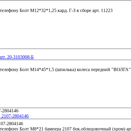
 телефону
Болт М12*32*1,25 кард. Г-З в сборе арт. 11223
рт. 20-3103008-Б
 телефону
. 2107-2804146
 телефону
Болт М8*21 бампера 2107 бок.облицовочный (хром) ар