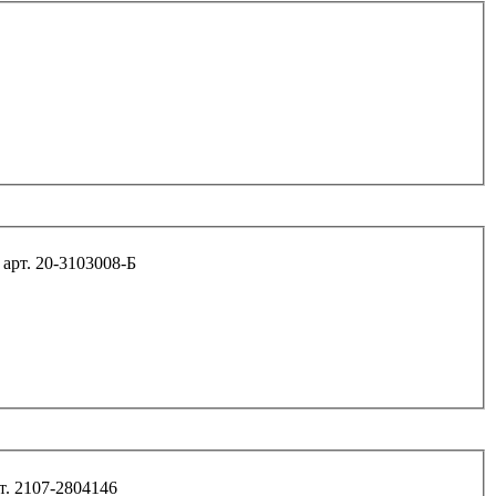
Болт М14*45*1,5 (шпилька) колеса передний "ВОЛГА" арт. 20-3103008-Б
т. 2107-2804146