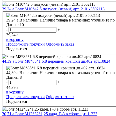
39,24
a
Болт М10*42,5 полуоси (левый) арт. 2101-3502113
39,24
a
В наличии
Наличие товара в магазинах уточняйте по
Длина:
10
-
+
39,24
a
в корзину
Продолжить покупки
Оформить заказ
Поделиться
44,39
a
Болт М8*85*1 6.8 передней крышки дв.402 арт.10824
44,39
a
В наличии
Наличие товара в магазинах уточняйте по
Длина:
8
-
+
44,39
a
в корзину
Продолжить покупки
Оформить заказ
Поделиться
30,71
a
Болт М12*32*1,25 кард. Г-З в сборе арт. 11223