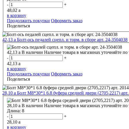
-
+
48,02
a
в корзину
Продолжить покупки
Оформить заказ
Поделиться
42,13
a
Болт-ось педалей сцепл. и торм. в сборе арт. 24-3504038
42,13
a
В наличии
Наличие товара в магазинах уточняйте по
-
+
42,13
a
в корзину
Продолжить покупки
Оформить заказ
Поделиться
28,10
a
Болт М8*30*1 6.8 буфера средней двери (2705,2217) арт
28,10
a
В наличии
Наличие товара в магазинах уточняйте по
Длина:
8
-
+
28,10
a
в корзину