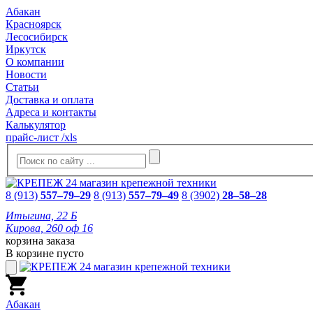
Абакан
Красноярск
Лесосибирск
Иркутск
О компании
Новости
Статьи
Доставка и оплата
Адреса и контакты
Калькулятор
прайс-лист /xls
8 (913)
557–79–29
8 (913)
557–79–49
8 (3902)
28–58–28
Итыгина, 22 Б
Кирова, 260 оф 16
корзина заказа
В корзине пусто
Абакан