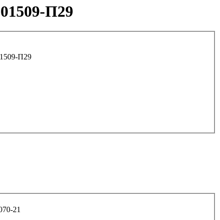
201509-П29
на пер. опоры двигателя арт. 201509-П29
нератора арт. 1/13070-21