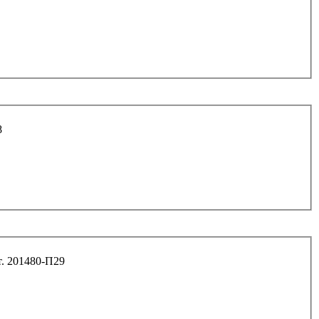
38
1 6.8 буфера средней двери (2705,2217) арт. 201480-П29