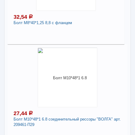
-
+
30,71
a
32,54
a
Болт М8*40*1,25 8,8 с фланцем
В КОРЗИНУ
32,54
a
Поделиться
В наличии
Наличие товара в магазинах уточняйте по телефону
Болт М8*40*1,25 8,8 с фланцем
Длина:
40
-
+
32,54
a
27,44
a
Болт М10*48*1 6.8 соединительный рессоры "ВОЛГА" арт.
209461-П29
В КОРЗИНУ