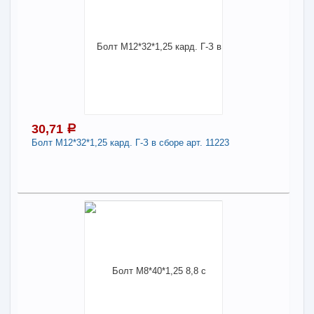
24,10
a
Поделиться
В наличии
Наличие товара в магазинах уточняйте по телефону
Болт М8*32*1,25 10.9 шаровой опоры "НИВА"
арт. 2121-2904194
Длина:
8
30,71
a
-
+
24,10
a
Болт М12*32*1,25 кард. Г-З в сборе арт. 11223
В КОРЗИНУ
30,71
a
Поделиться
В наличии
Наличие товара в магазинах уточняйте по телефону
Болт М12*32*1,25 кард. Г-З в сборе арт. 11223
Длина:
10