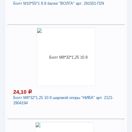
Болт М10*55*1 8.8 балки "ВОЛГА" арт. 291501-П29
В КОРЗИНУ
33,99
a
Поделиться
В наличии
Наличие товара в магазинах уточняйте по телефону
Болт М10*55*1 8.8 балки "ВОЛГА" арт. 291501-
П29
Длина:
10
24,10
a
-
+
33,99
a
Болт М8*32*1,25 10.9 шаровой опоры "НИВА" арт. 2121-
2904194
В КОРЗИНУ