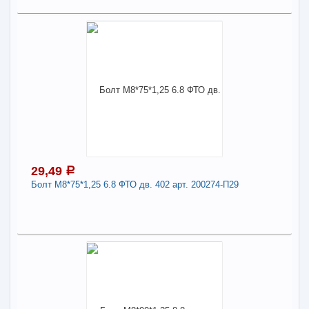
27,44
a
Поделиться
В наличии
Наличие товара в магазинах уточняйте по телефону
Болт М10*48*1 6.8 соединительный рессоры
"ВОЛГА" арт. 209461-П29
Длина:
10
29,49
a
-
+
27,44
a
Болт М8*75*1,25 6.8 ФТО дв. 402 арт. 200274-П29
В КОРЗИНУ
29,49
a
Поделиться
В наличии