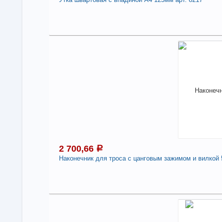
Под
2
В н
Нали
-
2 700,66
a
Наконечник для троса с цанговым зажимом и вилкой 
Под
2
В н