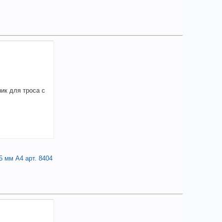
елиться
 419,16
a
аличии
чие товара в магазинах уточняйте по телефону
Утка швартовая с впадиной А4 125мм арт. 8217
+
2 419,16
a
В КОРЗИНУ
5 мм А4 арт. 8404
елиться
 700,66
a
аличии