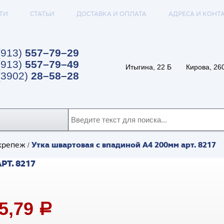
ТИ
СТАТЬИ
ДОСТАВКА И ОПЛАТА
АДРЕСА И КОНТ
(913)
557–79–29
(913)
557–79–49
Итыгина, 22 Б
Кирова, 26
(3902)
28–58–28
Утка швартовая с впадиной А4 200мм арт. 8217
крепеж
/
Т. 8217
75,79
a