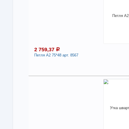
Нали
Нак
-
2 759,37
a
Петля А2 75*48 арт. 8567
2
Под
В н
Нали
-