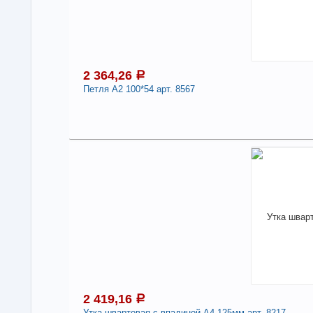
2 364,26
a
Петля А2 100*54 арт. 8567
2
В н
Нали
-
2 419,16
a
Утка швартовая с впадиной А4 125мм арт. 8217