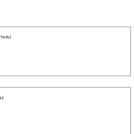
таль)
ь)