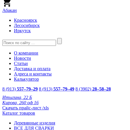
Абакан
Красноярск
Лесосибирск
Иркутск
О компании
Новости
Статьи
Доставка и оплата
Адреса и контакты
Калькулятор
8 (913)
557–79–29
8 (913)
557–79–49
8 (3902)
28–58–28
Итыгина, 22 Б
Кирова, 260 оф 16
Скачать прайс-лист /xls
Каталог товаров
Деревянные изделия
ВСЕ ДЛЯ СВАРКИ