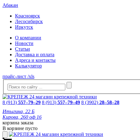
Абакан
Красноярск
Лесосибирск
Иркутск
О компании
Новости
Статьи
Доставка и оплата
Адреса и контакты
Калькулятор
прайс-лист /xls
8 (913)
557–79–29
8 (913)
557–79–49
8 (3902)
28–58–28
Итыгина, 22 Б
Кирова, 260 оф 16
корзина заказа
В корзине пусто