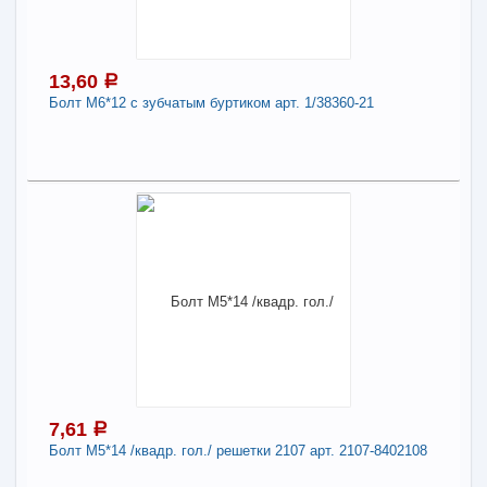
2101-09 арт. 2105-6810054
Длина:
8
13,60
a
Болт М6*12 с зубчатым буртиком арт. 1/38360-21
-
+
14,18
a
В КОРЗИНУ
13,60
a
Поделиться
В наличии
Наличие товара в магазинах уточняйте по телефону
Болт М6*12 с зубчатым буртиком арт. 1/38360-
21
Длина:
6
7,61
a
Болт М5*14 /квадр. гол./ решетки 2107 арт. 2107-8402108
-
+
13,60
a