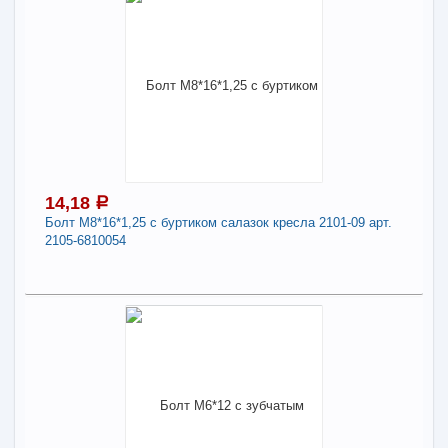
14,63
a
Поделиться
В наличии
Наличие товара в магазинах уточняйте по телефону
Болт М10*16*1,5 6.8 арт. 201493-П29
Длина:
10
-
+
14,63
a
14,18
a
Болт М8*16*1,25 с буртиком салазок кресла 2101-09 арт.
2105-6810054
В КОРЗИНУ
14,18
Поделиться
a
В наличии
Наличие товара в магазинах уточняйте по телефону
Болт М8*16*1,25 с буртиком салазок кресла