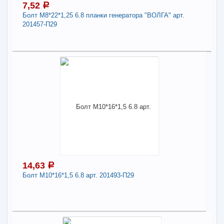
7,52
a
Болт М8*22*1,25 6.8 планки генератора "ВОЛГА" арт.
-
+
12,36
a
201457-П29
В КОРЗИНУ
7,52
a
В наличии
Поделиться
Наличие товара в магазинах уточняйте по телефону
Болт М8*22*1,25 6.8 планки генератора
"ВОЛГА" арт. 201457-П29
Длина:
8
14,63
a
-
+
7,52
a
Болт М10*16*1,5 6.8 арт. 201493-П29
В КОРЗИНУ