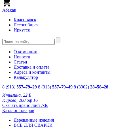
Абакан
Красноярск
Лесосибирск
Иркутск
О компании
Новости
Статьи
Доставка и оплата
Адреса и контакты
Калькулятор
8 (913)
557–79–29
8 (913)
557–79–49
8 (3902)
28–58–28
Итыгина, 22 Б
Кирова, 260 оф 16
Скачать прайс-лист /xls
Каталог товаров
Деревянные изделия
ВСЕ ДЛЯ СВАРКИ