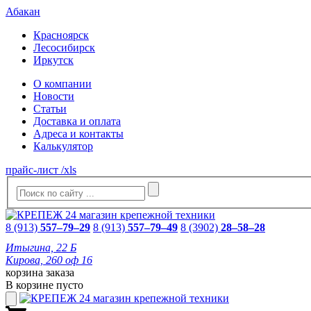
Абакан
Красноярск
Лесосибирск
Иркутск
О компании
Новости
Статьи
Доставка и оплата
Адреса и контакты
Калькулятор
прайс-лист /xls
8 (913)
557–79–29
8 (913)
557–79–49
8 (3902)
28–58–28
Итыгина, 22 Б
Кирова, 260 оф 16
корзина заказа
В корзине пусто